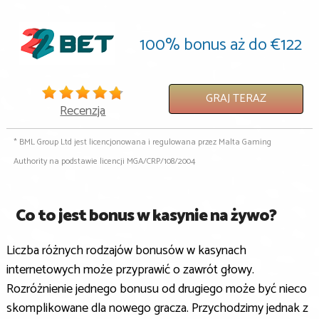
100% bonus aż do €122
GRAJ TERAZ
Recenzja
* BML Group Ltd jest licencjonowana i regulowana przez Malta Gaming
Authority na podstawie licencji MGA/CRP/108/2004
Co to jest bonus w kasynie na żywo?
Liczba różnych rodzajów bonusów w kasynach
internetowych może przyprawić o zawrót głowy.
Rozróżnienie jednego bonusu od drugiego może być nieco
skomplikowane dla nowego gracza. Przychodzimy jednak z