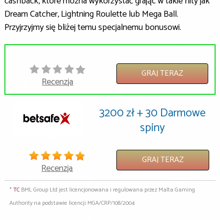
cashback, które można wykorzystać grając w takie hity jak
Dream Catcher, Lightning Roulette lub Mega Ball.
Przyjrzyjmy się bliżej temu specjalnemu bonusowi.
GRAJ TERAZ
Recenzja
3200 zł + 30 Darmowe
spiny
GRAJ TERAZ
Recenzja
*
TC
BML Group Ltd jest licencjonowana i regulowana przez Malta Gaming
Authority na podstawie licencji MGA/CRP/108/2004