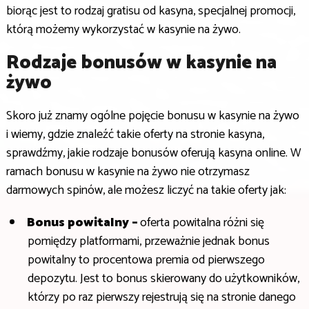
biorąc jest to rodzaj gratisu od kasyna, specjalnej promocji,
którą możemy wykorzystać w kasynie na żywo.
Rodzaje bonusów w kasynie na
żywo
Skoro już znamy ogólne pojęcie bonusu w kasynie na żywo
i wiemy, gdzie znaleźć takie oferty na stronie kasyna,
sprawdźmy, jakie rodzaje bonusów oferują kasyna online. W
ramach bonusu w kasynie na żywo nie otrzymasz
darmowych spinów, ale możesz liczyć na takie oferty jak:
Bonus powitalny –
oferta powitalna różni się
pomiędzy platformami, przeważnie jednak bonus
powitalny to procentowa premia od pierwszego
depozytu. Jest to bonus skierowany do użytkowników,
którzy po raz pierwszy rejestrują się na stronie danego