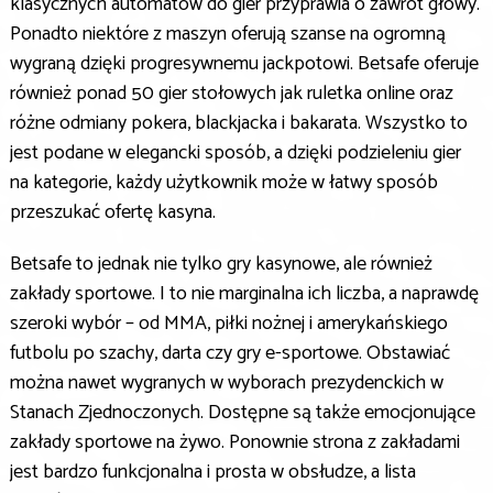
klasycznych automatów do gier przyprawia o zawrót głowy.
Ponadto niektóre z maszyn oferują szanse na ogromną
wygraną dzięki progresywnemu jackpotowi. Betsafe oferuje
również ponad 50 gier stołowych jak ruletka online oraz
różne odmiany pokera, blackjacka i bakarata. Wszystko to
jest podane w elegancki sposób, a dzięki podzieleniu gier
na kategorie, każdy użytkownik może w łatwy sposób
przeszukać ofertę kasyna.
Betsafe to jednak nie tylko gry kasynowe, ale również
zakłady sportowe. I to nie marginalna ich liczba, a naprawdę
szeroki wybór – od MMA, piłki nożnej i amerykańskiego
futbolu po szachy, darta czy gry e-sportowe. Obstawiać
można nawet wygranych w wyborach prezydenckich w
Stanach Zjednoczonych. Dostępne są także emocjonujące
zakłady sportowe na żywo. Ponownie strona z zakładami
jest bardzo funkcjonalna i prosta w obsłudze, a lista