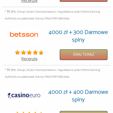
Recenzja
*
TC
BML Group Ltd jest licencjonowana i regulowana przez Malta Gaming
Authority na podstawie licencji MGA/CRP/108/2004
4000 zł + 300 Darmowe
spiny
GRAJ TERAZ
Recenzja
*
TC
BML Group Ltd jest licencjonowana i regulowana przez Malta Gaming
Authority na podstawie licencji MGA/CRP/108/2004
4000 zł + 400 Darmowe
spiny