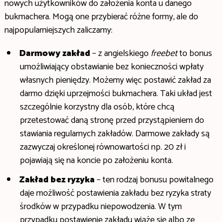
nowych użytkowników do założenia konta u danego
bukmachera. Mogą one przybierać różne formy, ale do
najpopularniejszych zaliczamy:
Darmowy zakład
– z angielskiego
freebet
to bonus
umożliwiający obstawianie bez konieczności wpłaty
własnych pieniędzy. Możemy więc postawić zakład za
darmo dzięki uprzejmości bukmachera. Taki układ jest
szczególnie korzystny dla osób, które chcą
przetestować daną stronę przed przystąpieniem do
stawiania regularnych zakładów. Darmowe zakłady są
zazwyczaj określonej równowartości np. 20 zł i
pojawiają się na koncie po założeniu konta.
Zakład bez ryzyka
– ten rodzaj bonusu powitalnego
daje możliwość postawienia zakładu bez ryzyka straty
środków w przypadku niepowodzenia. W tym
przypadku postawienie zakładu wiąże się albo ze