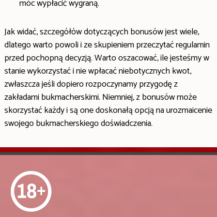
móc wypłacić wygraną.
Jak widać, szczegółów dotyczących bonusów jest wiele,
dlatego warto powoli i ze skupieniem przeczytać regulamin
przed pochopną decyzją. Warto oszacować, ile jesteśmy w
stanie wykorzystać i nie wpłacać niebotycznych kwot,
zwłaszcza jeśli dopiero rozpoczynamy przygodę z
zakładami bukmacherskimi. Niemniej, z bonusów może
skorzystać każdy i są one doskonałą opcją na urozmaicenie
swojego bukmacherskiego doświadczenia.