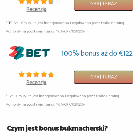
GRAJ TERAZ
Recenzja
*
TC
BML Group Ltd jest licencjonowana i regulowana przez Malta Gaming
Authority na podstawie licencji MGA/CRP/108/2004
100% bonus aż do €122
GRAJ TERAZ
Recenzja
* BML Group Ltd jest licencjonowana i regulowana przez Malta Gaming
Authority na podstawie licencji MGA/CRP/108/2004
Czym jest bonus bukmacherski?